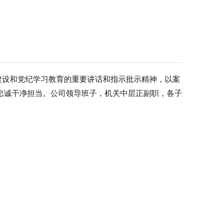
建设和党纪学习教育的重要讲话和指示批示精神，以案
忠诚干净担当。公司领导班子，机关中层正副职，各子